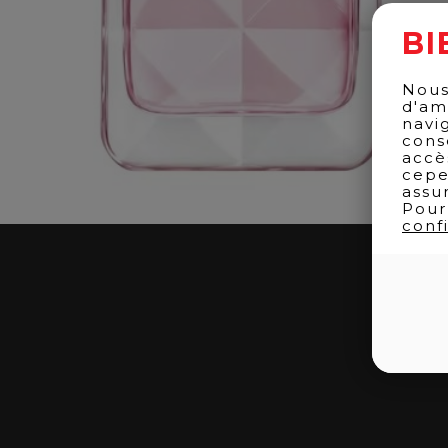
BI
Nous
d'am
navi
cons
accè
cepe
assu
Pour
confi