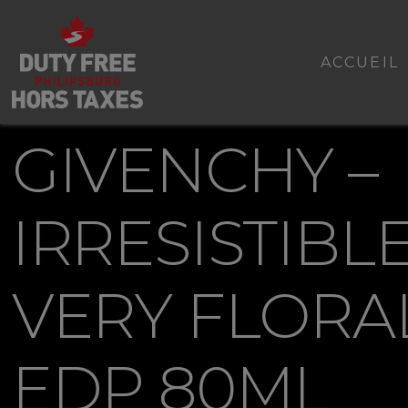
ACCUEIL
GIVENCHY –
IRRESISTIBL
VERY FLORA
EDP 80ML