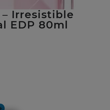
– Irresistible
ral EDP 80ml