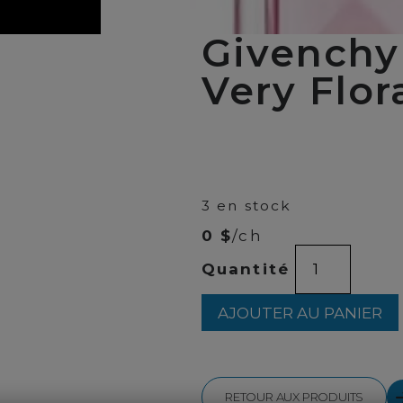
Givenchy 
Very Flo
00
$
149
3 en stock
0 $
/ch
quantité
Quantité
de
Givenchy
-
AJOUTER AU PANIER
Irresistible
Very
Floral
EDP
80ml
RETOUR AUX PRODUITS