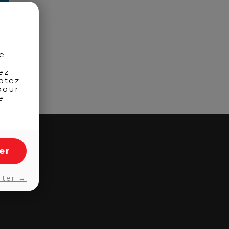
de
ez
otez
pour
e.
er
pter →