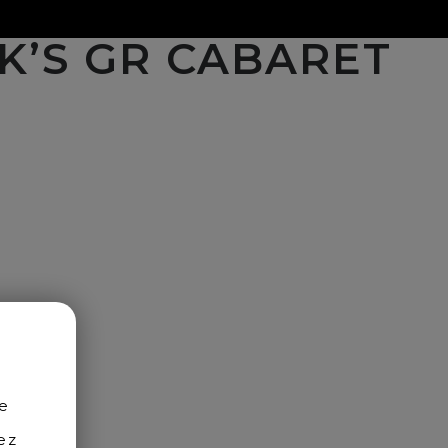
K’S GR CABARET
S
de
ez