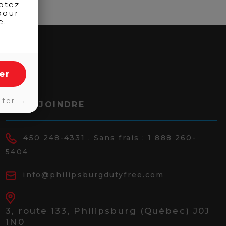
otez
pour
e.
er
pter →
NOUS JOINDRE
450 248-4331
. Sans frais :
1 888 260-
5404
info@philipsburgdutyfree.com
3, route 133,
Philipsburg (Québec) J0J
1N0