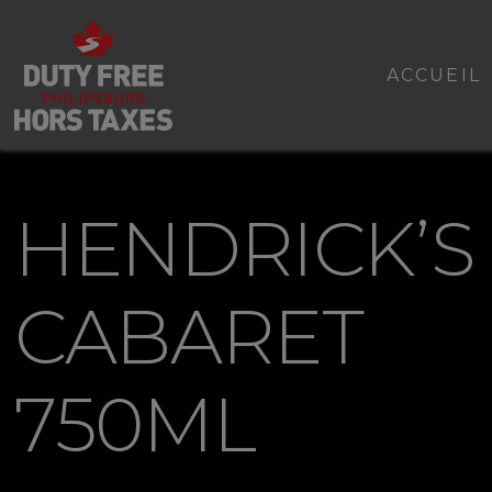
ACCUEIL
HENDRICK’S
CABARET
750ML