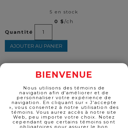
59
5 en stock
0 $
/ch
quantité
Quantité
de
Hugo
Boss
AJOUTER AU PANIER
-
Dark
Blue
EDT
75ml
BIENVENUE
RETOUR AUX PRODUITS
Nous utilisons des témoins de
navigation afin d'améliorer et de
personnaliser votre expérience de
navigation. En cliquant sur « J'accepte
», vous consentez à notre utilisation des
témoins. Vous aurez accès à notre site
Web, peu importe votre choix. Notez
cependant que certains témoins sont
obligatoires pour assurer le bon