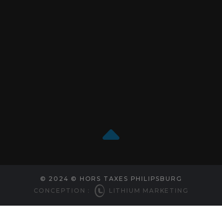
© 2024 © HORS TAXES PHILIPSBURG
CONCEPTION :
LITHIUM MARKETING
Choix de consentement