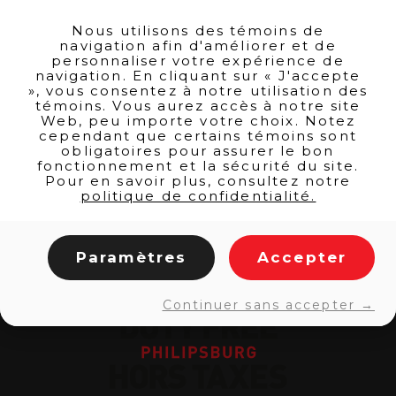
Quantité
de
JAMESON
Nous utilisons des témoins de
navigation afin d'améliorer et de
IRISH
AJOUTER AU PANIER
personnaliser votre expérience de
WHISKEY
navigation. En cliquant sur « J'accepte
1L
», vous consentez à notre utilisation des
témoins. Vous aurez accès à notre site
Web, peu importe votre choix. Notez
cependant que certains témoins sont
RETOUR AUX PRODUITS
obligatoires pour assurer le bon
fonctionnement et la sécurité du site.
Pour en savoir plus, consultez notre
politique de confidentialité.
Paramètres
Accepter
Continuer sans accepter →