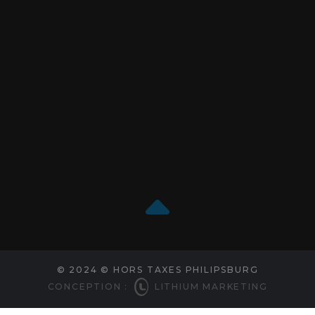
© 2024 © HORS TAXES PHILIPSBURG
CONCEPTION :
LITHIUM MARKETING