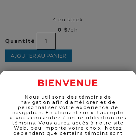
00
$
145
4 en stock
0 $
/ch
quantité
Quantité
de
JPG
-
AJOUTER AU PANIER
Le
Mâle
EDP
125ml
BIENVENUE
RETOUR AUX PRODUITS
Nous utilisons des témoins de
navigation afin d'améliorer et de
personnaliser votre expérience de
navigation. En cliquant sur « J'accepte
», vous consentez à notre utilisation des
témoins. Vous aurez accès à notre site
Web, peu importe votre choix. Notez
cependant que certains témoins sont