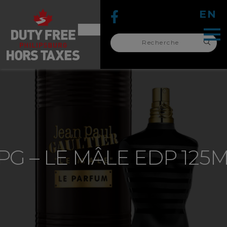
EN
Recherche
pour :
recherche
pour :
PG – LE MÂLE EDP 125