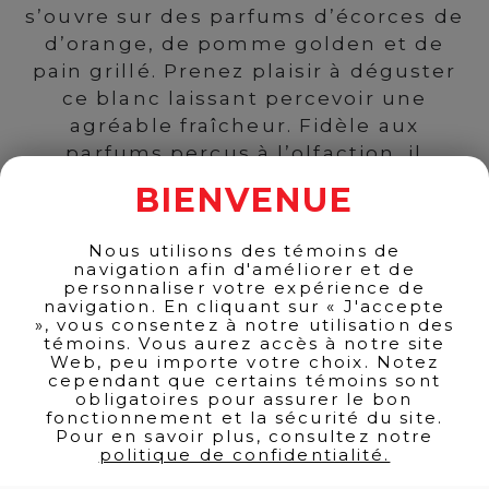
s’ouvre sur des parfums d’écorces de
d’orange, de pomme golden et de
pain grillé. Prenez plaisir à déguster
ce blanc laissant percevoir une
agréable fraîcheur. Fidèle aux
parfums perçus à l’olfaction, il
s’affirme par des flaveurs de fruits
BIENVENUE
blancs. Il a une texture presque
grasse qui se prolonge dans une
Nous utilisons des témoins de
finale assez soutenue.
navigation afin d'améliorer et de
personnaliser votre expérience de
navigation. En cliquant sur « J'accepte
00
$
19
», vous consentez à notre utilisation des
témoins. Vous aurez accès à notre site
Web, peu importe votre choix. Notez
18 en stock
cependant que certains témoins sont
obligatoires pour assurer le bon
0 $
/ch
fonctionnement et la sécurité du site.
quantité
Pour en savoir plus, consultez notre
Quantité
de
politique de confidentialité.
KIM
CRAWFORD