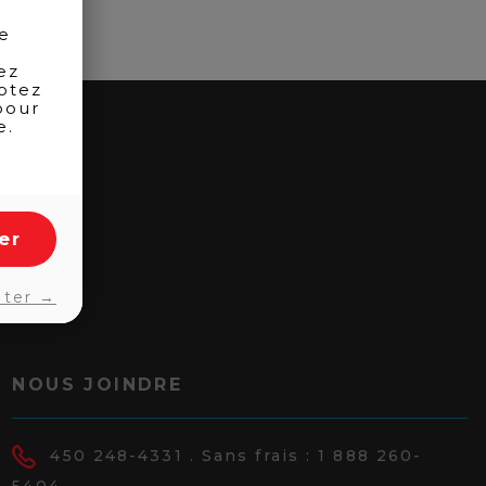
de
ez
otez
pour
e.
er
pter →
NOUS JOINDRE
450 248-4331
. Sans frais :
1 888 260-
5404