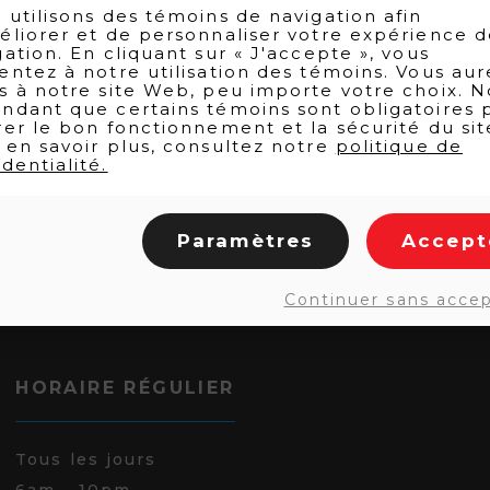
 utilisons des témoins de navigation afin
éliorer et de personnaliser votre expérience 
gation. En cliquant sur « J'accepte », vous
entez à notre utilisation des témoins. Vous aur
s à notre site Web, peu importe votre choix. N
ndant que certains témoins sont obligatoires 
rer le bon fonctionnement et la sécurité du sit
 en savoir plus, consultez notre
politique de
dentialité.
Paramètres
Accept
Continuer sans acce
HORAIRE RÉGULIER
Tous les jours
6am - 10pm