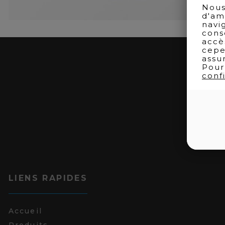
Nous
d'am
navi
cons
accè
cepe
assu
Pour
confi
LIENS RAPIDES
Accueil
Produits