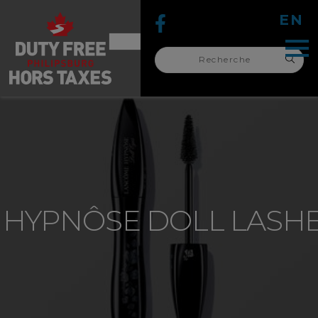
EN
Recherche
pour :
recherche
pour :
 HYPNÔSE DOLL LASH