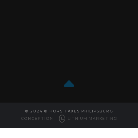
© 2024 © HORS TAXES PHILIPSBURG
CONCEPTION :
LITHIUM MARKETING
Choix de consentement