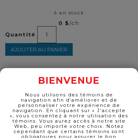
39
4 en stock
0 $
/ch
quantité
Quantité
de
Lancôme
-
AJOUTER AU PANIER
Hypnôse
Doll
Lashes
Mascara
BIENVENUE
RETOUR AUX PRODUITS
Nous utilisons des témoins de
navigation afin d'améliorer et de
personnaliser votre expérience de
navigation. En cliquant sur « J'accepte
», vous consentez à notre utilisation des
témoins. Vous aurez accès à notre site
Web, peu importe votre choix. Notez
cependant que certains témoins sont
obligatoires pour assurer le bon