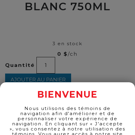
BLANC 750ML
00
$
16
3 en stock
0 $
/ch
quantité
Quantité
de
L'ORPAILLEUR
VIN
AJOUTER AU PANIER
BLANC
750ML
BIENVENUE
Nous utilisons des témoins de
RETOUR AUX PRODUITS
navigation afin d'améliorer et de
personnaliser votre expérience de
navigation. En cliquant sur « J'accepte
», vous consentez à notre utilisation des
témoins. Vous aurez accès à notre site