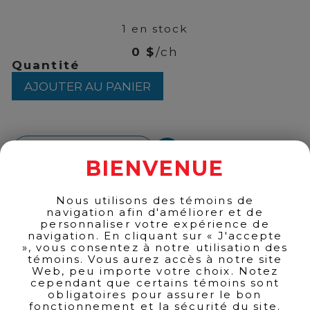
94
1 en stock
0 $
/ch
quantité
Quantité
de
AJOUTER AU PANIER
Occitane
-
Verveine
EDT
100ml
RETOUR AUX PRODUITS
BIENVENUE
Nous utilisons des témoins de
navigation afin d'améliorer et de
personnaliser votre expérience de
navigation. En cliquant sur « J'accepte
», vous consentez à notre utilisation des
témoins. Vous aurez accès à notre site
Web, peu importe votre choix. Notez
cependant que certains témoins sont
obligatoires pour assurer le bon
fonctionnement et la sécurité du site.