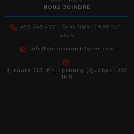
6am - 10pm
NOUS JOINDRE
450 248-4331
. Sans frais :
1 888 260-
5404
info@philipsburgdutyfree.com
3, route 133,
Philipsburg (Québec) J0J
1N0