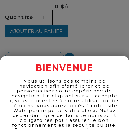
0 $
/ch
quantité
Quantité
de
PELLER
ICE
AJOUTER AU PANIER
WINE
VIDAL
6X200ML
RETOUR AUX PRODUITS
BIENVENUE
Nous utilisons des témoins de
navigation afin d'améliorer et de
personnaliser votre expérience de
navigation. En cliquant sur « J'accepte
», vous consentez à notre utilisation des
témoins. Vous aurez accès à notre site
Web, peu importe votre choix. Notez
cependant que certains témoins sont
obligatoires pour assurer le bon
fonctionnement et la sécurité du site.