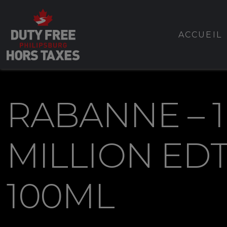
ACCUEIL
RABANNE – 1
MILLION ED
100ML