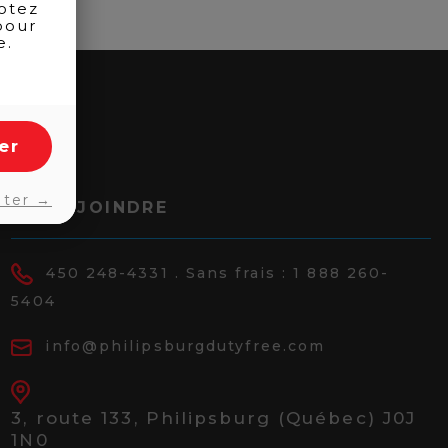
otez
pour
e.
er
pter →
NOUS JOINDRE
450 248-4331
. Sans frais :
1 888 260-
5404
info@philipsburgdutyfree.com
3, route 133,
Philipsburg (Québec) J0J
1N0