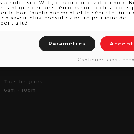
s à notre site Web, peu importe votre choix. N
ndant que certains témoins sont obligatoires 
rer le bon fonctionnement et la sécurité du sit
 en savoir plus, consultez notre
politique de
dentialité.
Paramètres
Accept
Continuer sans acce
HORAIRE RÉGULIER
Tous les jours
6am - 10pm