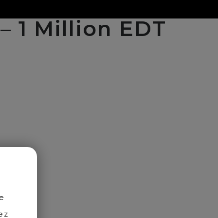
 1 Million EDT
de
ez