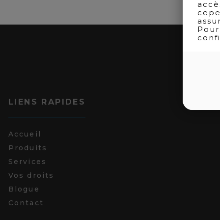
accè
cepe
assu
Pour
confi
LIENS RAPIDES
Accueil
Produits
Services
Vos droits
Blogue
Contact