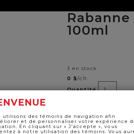
Rabanne –
100ml
00
$
108
3 en stock
0 $
/ch
quantité
Quantité
de
Rabanne
ENVENUE
-
AJOUTER AU PANIER
1
Million
 utilisons des témoins de navigation afin
EDT
éliorer et de personnaliser votre expérience 
100ml
gation. En cliquant sur « J'accepte », vous
entez à notre utilisation des témoins. Vous aur
RETOUR AUX PRODUITS