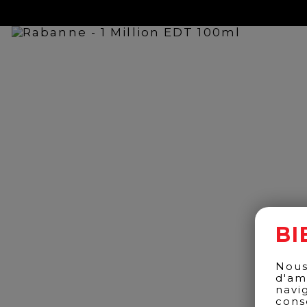
BI
Nous
d'am
navi
cons