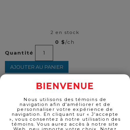
00
$
104
2 en stock
0 $
/ch
quantité
Quantité
de
Shiseido
-
AJOUTER AU PANIER
Benediance
NutriPerfect
Night
BIENVENUE
Cream
50ml
RETOUR AUX PRODUITS
Nous utilisons des témoins de
navigation afin d'améliorer et de
personnaliser votre expérience de
navigation. En cliquant sur « J'accepte
», vous consentez à notre utilisation des
témoins. Vous aurez accès à notre site
Web, peu importe votre choix. Notez