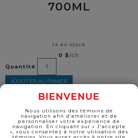
700ML
00
$
46
14 en stock
0 $
/ch
quantité
Quantité
de
ST-
LAURENT
AJOUTER AU PANIER
VIEUX
700ML
BIENVENUE
Nous utilisons des témoins de
RETOUR AUX PRODUITS
navigation afin d'améliorer et de
personnaliser votre expérience de
navigation. En cliquant sur « J'accepte
», vous consentez à notre utilisation des
témoins. Vous aurez accès à notre site