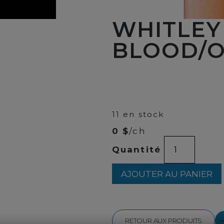
WHITLEY
BLOOD/O
00
$
48
11 en stock
0 $
/ch
quantité
Quantité
de
WHITLEY
NEILL
AJOUTER AU PANIER
BLOOD/OR
1L
RETOUR AUX PRODUITS