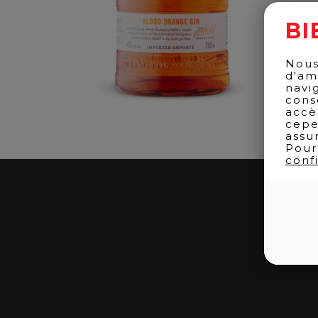
BI
Nous
d'am
navi
cons
accè
cepe
assu
Pour
confi