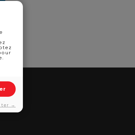
de
ez
otez
pour
e.
er
pter →