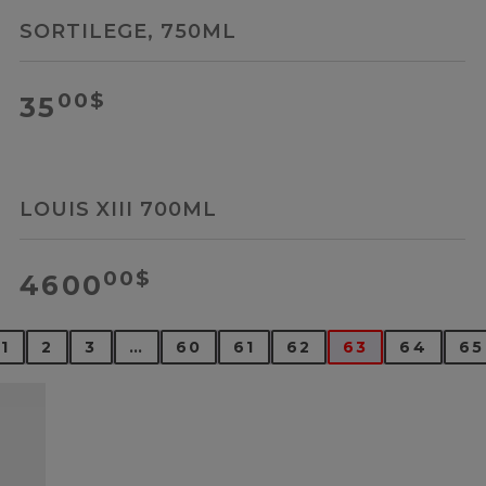
SORTILEGE, 750ML
00
$
35
LOUIS XIII 700ML
00
$
4600
1
2
3
…
60
61
62
63
64
65