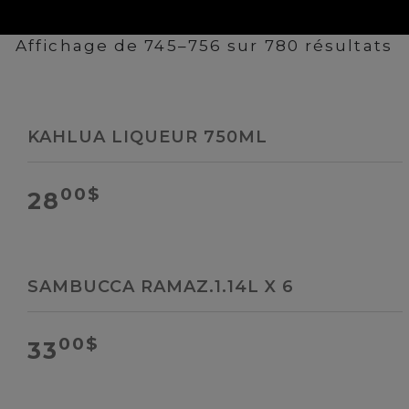
Affichage de 745–756 sur 780 résultats
KAHLUA LIQUEUR 750ML
00
$
28
SAMBUCCA RAMAZ.1.14L X 6
00
$
33