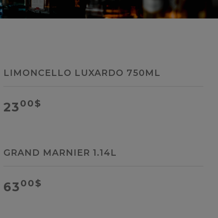
LIMONCELLO LUXARDO 750ML
00
$
23
GRAND MARNIER 1.14L
00
$
63