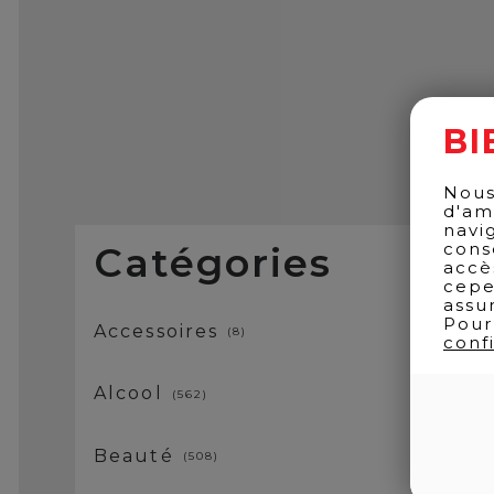
BI
Nous
d'am
navi
cons
Catégories
accè
cepe
assu
Pour
Accessoires
8
confi
Alcool
562
Beauté
508