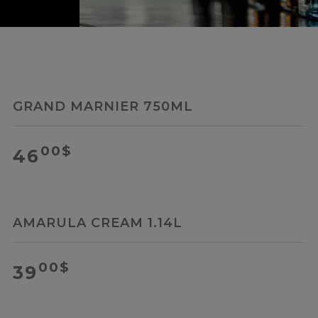
GRAND MARNIER 750ML
00
$
46
AMARULA CREAM 1.14L
00
$
39