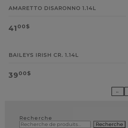
AMARETTO DISARONNO 1.14L
00
$
41
BAILEYS IRISH CR. 1.14L
00
$
39
←
Recherche
Recherche