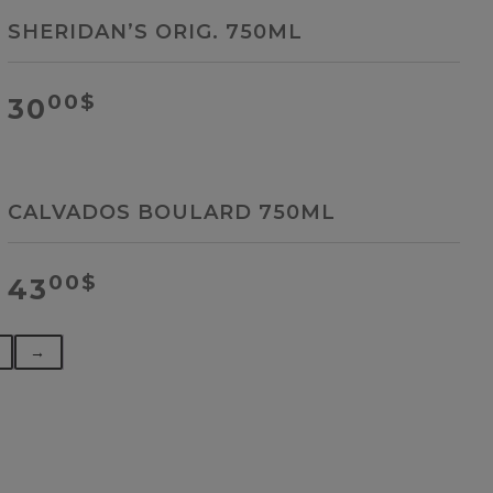
SHERIDAN’S ORIG. 750ML
00
$
30
CALVADOS BOULARD 750ML
00
$
43
→