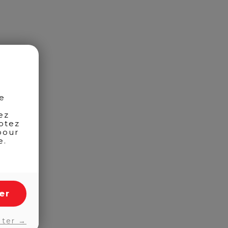
de
ez
otez
pour
e.
er
pter →