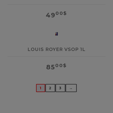
00
$
49
LOUIS ROYER VSOP 1L
00
$
85
1
2
3
→