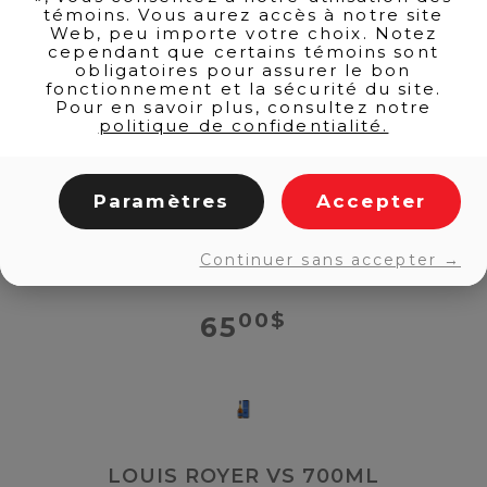
témoins. Vous aurez accès à notre site
HENNESSY XXO 1L
Web, peu importe votre choix. Notez
cependant que certains témoins sont
obligatoires pour assurer le bon
fonctionnement et la sécurité du site.
00
$
625
Pour en savoir plus, consultez notre
politique de confidentialité.
Paramètres
Accepter
LARSEN VSOP 750ML
Continuer sans accepter →
00
$
65
LOUIS ROYER VS 700ML