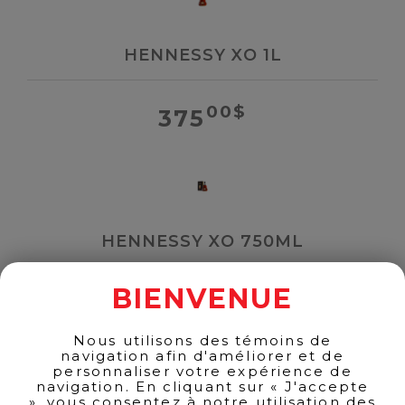
HENNESSY XO 1L
00
$
375
HENNESSY XO 750ML
BIENVENUE
00
$
310
Nous utilisons des témoins de
navigation afin d'améliorer et de
personnaliser votre expérience de
navigation. En cliquant sur « J'accepte
», vous consentez à notre utilisation des