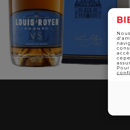
BI
Nous
d'am
navi
cons
accè
cepe
assu
Pour
confi