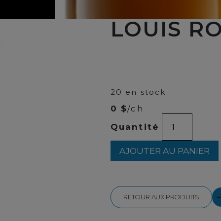
LOUIS RO
00
$
49
20 en stock
0 $
/ch
quantité
Quantité
de
LOUIS
ROYER
AJOUTER AU PANIER
VS
700ml
RETOUR AUX PRODUITS