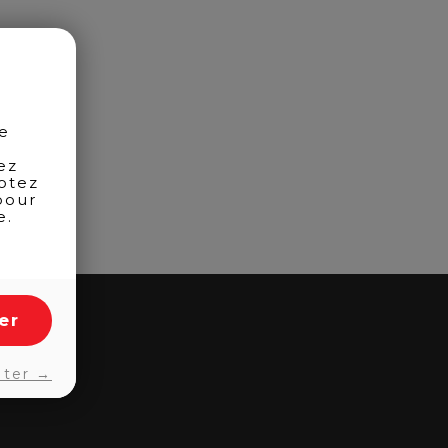
de
ez
otez
pour
e.
er
pter →